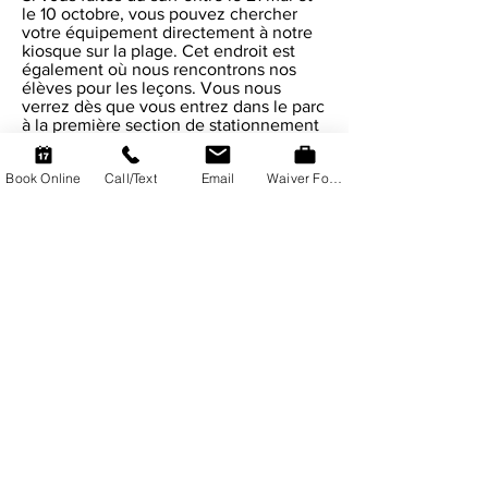
le 10 octobre, vous pouvez chercher
votre équipement directement à notre
kiosque sur la plage. Cet endroit est
également où nous rencontrons nos
élèves pour les leçons. Vous nous
verrez dès que vous entrez dans le parc
à la première section de stationnement
sur la droite.
Book Online
Call/Text
Email
Waiver Form
S’il vous plaît notez que les fermetures
sont possibles à cause des tempêtes
fortes, le manque de surf ou du surf trop
large. Si vous avez fait des réservations
avec nous, nous vous ferons savoir la
journée précédente si nous anticipons
une fermeture. Si vous venez sans
réservation, vous pouvez nous envoyer
un message à
902-789-5483
pour vous
assurer que nous sommes ouvertes.
Quelques points saillants de la plage de
Martinique:
La plage la plus consistante pour le surf
en Nouvelle-Écosse. Vous trouverez
une vague assez grande pour surfer ici